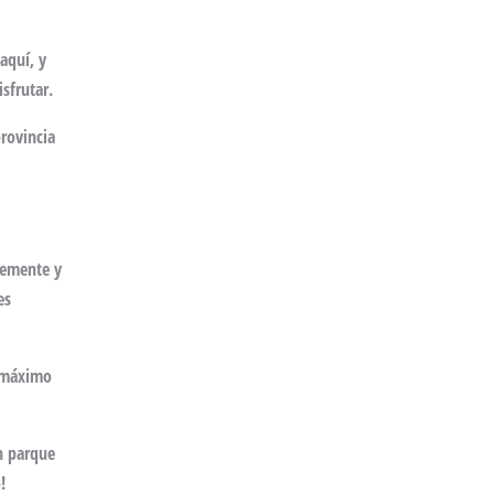
aquí, y
sfrutar.
provincia
bremente y
es
l máximo
n parque
!