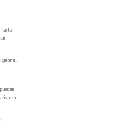
 hasta
 un
igatorio.
s pueden
eativo en
r