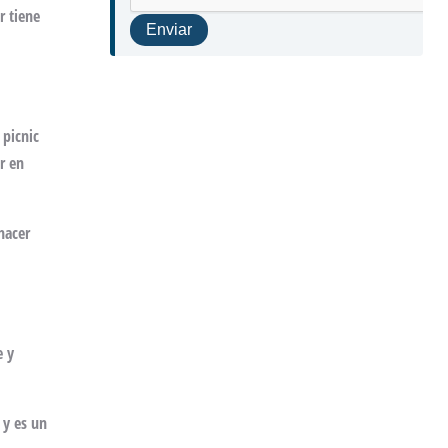
r tiene
 picnic
r en
hacer
e y
 y es un