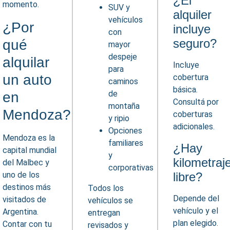
¿El
momento.
SUV y
alquiler
vehículos
¿Por
incluye
con
seguro?
qué
mayor
despeje
alquilar
Incluye
para
un auto
cobertura
caminos
básica.
de
en
Consultá por
montaña
Mendoza?
coberturas
y ripio
adicionales.
Opciones
Mendoza es la
familiares
¿Hay
capital mundial
y
kilometraj
del Malbec y
corporativas
uno de los
libre?
destinos más
Todos los
Depende del
visitados de
vehículos se
vehículo y el
Argentina.
entregan
plan elegido.
Contar con tu
revisados y