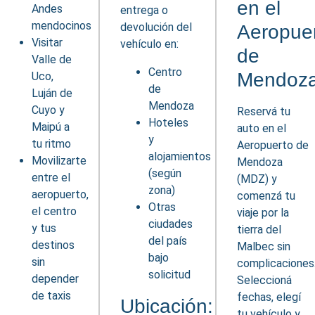
en el
Andes
entrega o
mendocinos
devolución del
Aeropue
Visitar
vehículo en:
de
Valle de
Centro
Mendoz
Uco,
de
Luján de
Mendoza
Cuyo y
Reservá tu
Hoteles
Maipú a
auto en el
y
tu ritmo
Aeropuerto de
alojamientos
Movilizarte
Mendoza
(según
entre el
(MDZ) y
zona)
aeropuerto,
comenzá tu
Otras
el centro
viaje por la
ciudades
y tus
tierra del
del país
destinos
Malbec sin
bajo
sin
complicaciones
solicitud
depender
Seleccioná
de taxis
fechas, elegí
Ubicación:
tu vehículo y