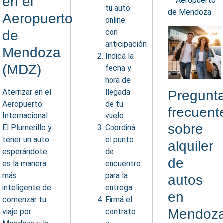
en el
— Aeropuerto
tu auto
de Mendoza
Aeropuerto
online
con
de
anticipación
Mendoza
Indicá la
(MDZ)
fecha y
hora de
Aterrizar en el
llegada
Pregunt
Aeropuerto
de tu
frecuent
Internacional
vuelo
sobre
El Plumerillo y
Coordiná
tener un auto
el punto
alquiler
esperándote
de
de
es la manera
encuentro
más
para la
autos
inteligente de
entrega
en
comenzar tu
Firmá el
Mendoz
viaje por
contrato