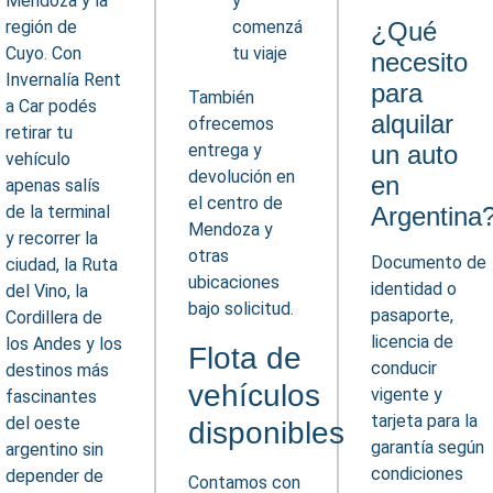
Mendoza y la
y
región de
comenzá
¿Qué
Cuyo. Con
tu viaje
necesito
Invernalía Rent
para
También
a Car podés
alquilar
ofrecemos
retirar tu
entrega y
un auto
vehículo
devolución en
en
apenas salís
el centro de
de la terminal
Argentina
Mendoza y
y recorrer la
otras
Documento de
ciudad, la Ruta
ubicaciones
identidad o
del Vino, la
bajo solicitud.
pasaporte,
Cordillera de
licencia de
los Andes y los
Flota de
conducir
destinos más
vehículos
vigente y
fascinantes
tarjeta para la
del oeste
disponibles
garantía según
argentino sin
condiciones
depender de
Contamos con