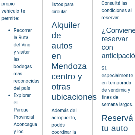
Consultá las
propio
listos para
condiciones al
vehículo te
circular.
reservar.
permite:
Alquiler
¿Convien
Recorrer
de
la Ruta
reservar
autos
del Vino
con
y visitar
en
anticipaci
las
Mendoza
bodegas
Sí,
más
centro y
especialmente
reconocidas
en temporada
otras
del país
de vendimia y
ubicaciones
Explorar
fines de
el
semana largos.
Parque
Además del
Reservá
Provincial
aeropuerto,
Aconcagua
podés
tu auto
y los
coordinar la